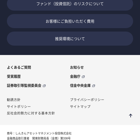
ファンド（投資信託）のリスクについて
お客様にご負担いただく費用
推奨環境について
よくあるご質問
お知らせ
受賞履歴
金融庁
証券取引等監視委員会
信金中央金庫
勧誘方針
プライバシーポリシー
サイトポリシー
サイトマップ
反社会的勢力に対する基本方針
商号：しんきんアセットマネジメント投信株式会社
金融商品取引業者 関東財務局長（金商）第338号