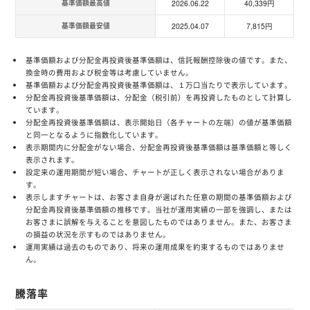
基準価額最高値
2026.06.22
40,339円
基準価額最安値
2025.04.07
7,815円
基準価額および分配金再投資後基準価額は、信託報酬控除後の値です。また、
換金時の費用および税金等は考慮していません。
基準価額および分配金再投資後基準価額は、１万口当たりで表示しています。
分配金再投資後基準価額は、分配金（税引前）を再投資したものとして計算し
ています。
分配金再投資後基準価額は、表示開始日（各チャートの左端）の値が基準価額
と同一となるように指数化しています。
表示期間内に分配金がない場合、分配金再投資後基準価額は基準価額と等しく
表示されます。
設定来の運用期間が短い場合、チャートが正しく表示されない場合がありま
す。
表示しますチャートは、お客さま自身が選ばれた任意の期間の基準価額および
分配金再投資後基準価額の推移です。当社が運用実績の一部を強調し、または
お客さまに誤解を与えることを意図したものではありません。また、お客さま
の損益の状況を示すものではありません。
運用実績は過去のものであり、将来の運用成果を約束するものではありませ
ん。
騰落率