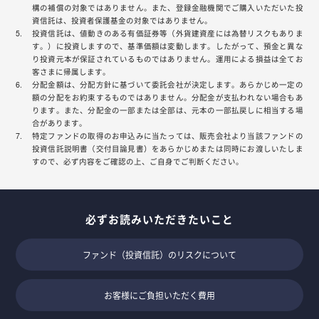
構の補償の対象ではありません。また、登録金融機関でご購入いただいた投
資信託は、投資者保護基金の対象ではありません。
投資信託は、値動きのある有価証券等（外貨建資産には為替リスクもありま
す。）に投資しますので、基準価額は変動します。したがって、預金と異な
り投資元本が保証されているものではありません。運用による損益は全てお
客さまに帰属します。
分配金額は、分配方針に基づいて委託会社が決定します。あらかじめ一定の
額の分配をお約束するものではありません。分配金が支払われない場合もあ
ります。また、分配金の一部または全部は、元本の一部払戻しに相当する場
合があります。
特定ファンドの取得のお申込みに当たっては、販売会社より当該ファンドの
投資信託説明書（交付目論見書）をあらかじめまたは同時にお渡しいたしま
すので、必ず内容をご確認の上、ご自身でご判断ください。
必ずお読みいただきたいこと
ファンド（投資信託）のリスクについて
お客様にご負担いただく費用