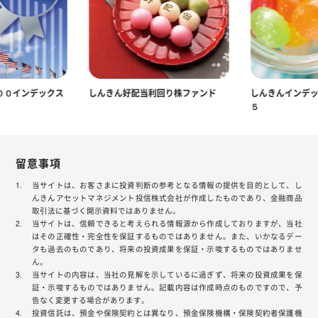
００インデックス
しんきん好配当利回り株ファンド
しんきんインデ
５
留意事項
当サイトは、お客さまに投資判断の参考となる情報の提供を目的として、し
んきんアセットマネジメント投信株式会社が作成したものであり、金融商品
取引法に基づく開示資料ではありません。
当サイトは、信頼できると考えられる情報源から作成しておりますが、当社
はその正確性・完全性を保証するものではありません。また、いかなるデー
タも過去のものであり、将来の投資成果を保証・示唆するものではありませ
ん。
当サイトの内容は、当社の見解を示しているに過ぎず、将来の投資成果を保
証・示唆するものではありません。記載内容は作成時点のものですので、予
告なく変更する場合があります。
投資信託は、預金や保険契約とは異なり、預金保険機構・保険契約者保護機