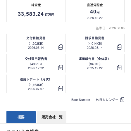
純資産
直近分配金
40
33,583.24
円
百万円
2025.12.22
基準日：2026.08.06
交付目論見書
請求目論見書
（1,202KB）
（4,014KB）
2026.03.14
2026.03.14
交付運用報告書
運用報告書（全体版）
（436KB）
（846KB）
2025.12.22
2025.12.22
運用レポート（月次）
（1,163KB）
2026.07.07
Back Number
休日カレンダー
概要
販売会社一覧