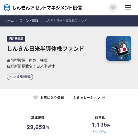
ホーム
ファンド情報
しんきん日米半導体株ファンド
内外株式型
しんきん日米半導体株ファンド
追加型投信／内外／株式
日経新聞掲載名：日米半導体
NISA成長投資枠
お気に入り登録
シミュレーション
基準価額
前日比
-1,135
29,659
円
円
（-3.69%）