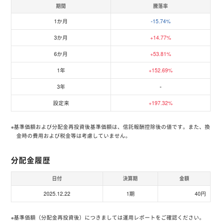
期間
騰落率
1か月
-15.74%
3か月
+14.77%
6か月
+53.81%
1年
+152.69%
3年
-
設定来
+197.32%
※基準価額および分配金再投資後基準価額は、信託報酬控除後の値です。また、換
金時の費用および税金等は考慮していません。
分配金履歴
日付
決算期
金額
2025.12.22
1期
40円
※基準価額（分配金再投資後）につきましては運用レポートをご確認ください。