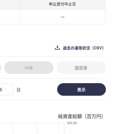
申込受付中止日
－
過去の運用状況（CSV）
10年
設定来
日
表示
純資産総額（百万円）
400.00