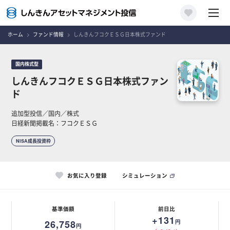
ホーム
ファンド情報
しんきんフコクＥＳＧ日本株式ファンド
国内株式型
しんきんフコクＥＳＧ日本株式ファン
ド
追加型投信／国内／株式
日経新聞掲載名：フコクＥＳＧ
NISA成長投資枠
お気に入り登録
シミュレーション
基準価額
前日比
+131
26,758
円
円