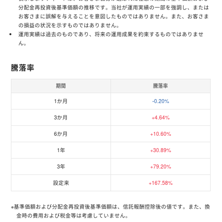
分配金再投資後基準価額の推移です。当社が運用実績の一部を強調し、または
お客さまに誤解を与えることを意図したものではありません。また、お客さま
の損益の状況を示すものではありません。
運用実績は過去のものであり、将来の運用成果を約束するものではありませ
ん。
騰落率
期間
騰落率
1か月
-0.20%
3か月
+4.64%
6か月
+10.60%
1年
+30.89%
3年
+79.20%
設定来
+167.58%
※基準価額および分配金再投資後基準価額は、信託報酬控除後の値です。また、換
金時の費用および税金等は考慮していません。