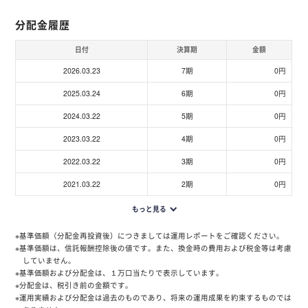
分配金履歴
日付
決算期
金額
2026.03.23
7期
0円
2025.03.24
6期
0円
2024.03.22
5期
0円
2023.03.22
4期
0円
2022.03.22
3期
0円
2021.03.22
2期
0円
もっと見る
※基準価額（分配金再投資後）につきましては運用レポートをご確認ください。
※基準価額は、信託報酬控除後の値です。また、換金時の費用および税金等は考慮
していません。
※基準価額および分配金は、１万口当たりで表示しています。
※分配金は、税引き前の金額です。
※運用実績および分配金は過去のものであり、将来の運用成果を約束するものでは