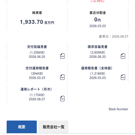
（+0.49%）
純資産
直近分配金
0
1,933.70
円
百万円
2026.03.23
基準日：2026.08.07
交付目論見書
請求目論見書
（1,256KB）
（3,909KB）
2026.06.20
2026.06.20
交付運用報告書
運用報告書（全体版）
（394KB）
（1,218KB）
2026.03.23
2026.03.23
運用レポート（月次）
（1,170KB）
2026.08.07
Back Number
概要
販売会社一覧