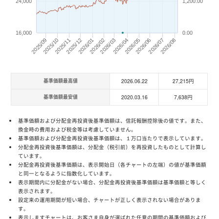
24,000
1,200.00
16,000
0.00
2026/03
2026/02
2026/06
2025/11
2025/12
2025/09
2026/04
2026/05
2026/07
2025/10
2026/01
2026/08
基準価額最高値
2026.06.22
27,215円
基準価額最安値
2020.03.16
7,638円
基準価額および分配金再投資後基準価額は、信託報酬控除後の値です。また、
換金時の費用および税金等は考慮していません。
基準価額および分配金再投資後基準価額は、１万口当たりで表示しています。
分配金再投資後基準価額は、分配金（税引前）を再投資したものとして計算し
ています。
分配金再投資後基準価額は、表示開始日（各チャートの左端）の値が基準価額
と同一となるように指数化しています。
表示期間内に分配金がない場合、分配金再投資後基準価額は基準価額と等しく
表示されます。
設定来の運用期間が短い場合、チャートが正しく表示されない場合がありま
す。
表示しますチャートは、お客さま自身が選ばれた任意の期間の基準価額および