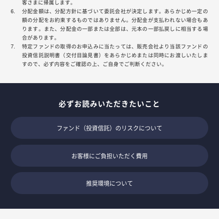
客さまに帰属します。
分配金額は、分配方針に基づいて委託会社が決定します。あらかじめ一定の
額の分配をお約束するものではありません。分配金が支払われない場合もあ
ります。また、分配金の一部または全部は、元本の一部払戻しに相当する場
合があります。
特定ファンドの取得のお申込みに当たっては、販売会社より当該ファンドの
投資信託説明書（交付目論見書）をあらかじめまたは同時にお渡しいたしま
すので、必ず内容をご確認の上、ご自身でご判断ください。
必ずお読みいただきたいこと
ファンド（投資信託）のリスクについて
お客様にご負担いただく費用
推奨環境について