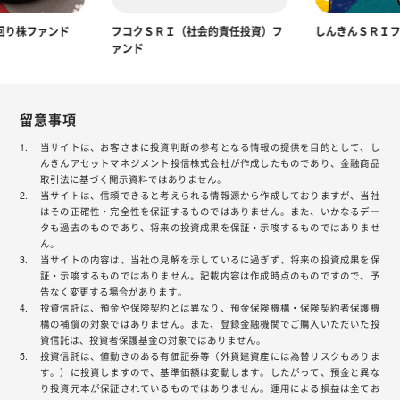
回り株ファンド
フコクＳＲＩ（社会的責任投資）フ
しんきんＳＲＩ
ァンド
留意事項
当サイトは、お客さまに投資判断の参考となる情報の提供を目的として、し
んきんアセットマネジメント投信株式会社が作成したものであり、金融商品
取引法に基づく開示資料ではありません。
当サイトは、信頼できると考えられる情報源から作成しておりますが、当社
はその正確性・完全性を保証するものではありません。また、いかなるデー
タも過去のものであり、将来の投資成果を保証・示唆するものではありませ
ん。
当サイトの内容は、当社の見解を示しているに過ぎず、将来の投資成果を保
証・示唆するものではありません。記載内容は作成時点のものですので、予
告なく変更する場合があります。
投資信託は、預金や保険契約とは異なり、預金保険機構・保険契約者保護機
構の補償の対象ではありません。また、登録金融機関でご購入いただいた投
資信託は、投資者保護基金の対象ではありません。
投資信託は、値動きのある有価証券等（外貨建資産には為替リスクもありま
す。）に投資しますので、基準価額は変動します。したがって、預金と異な
り投資元本が保証されているものではありません。運用による損益は全てお