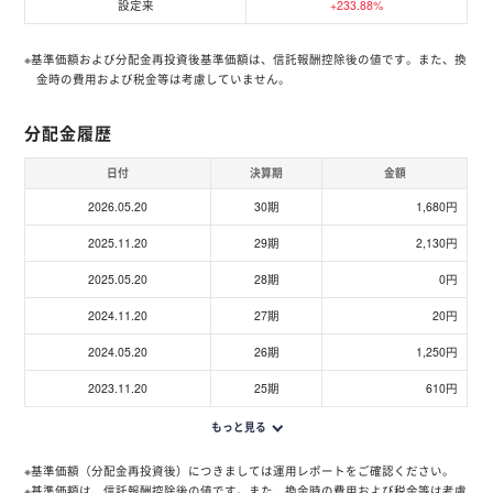
設定来
+233.88%
※基準価額および分配金再投資後基準価額は、信託報酬控除後の値です。また、換
金時の費用および税金等は考慮していません。
分配金履歴
日付
決算期
金額
2026.05.20
30期
1,680円
2025.11.20
29期
2,130円
2025.05.20
28期
0円
2024.11.20
27期
20円
2024.05.20
26期
1,250円
2023.11.20
25期
610円
もっと見る
※基準価額（分配金再投資後）につきましては運用レポートをご確認ください。
※基準価額は、信託報酬控除後の値です。また、換金時の費用および税金等は考慮