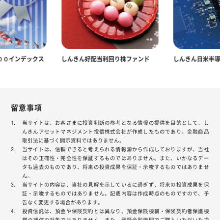
００インデックス
しんきん好配当利回り株ファンド
しんきん日米半
留意事項
当サイトは、お客さまに投資判断の参考となる情報の提供を目的として、し
んきんアセットマネジメント投信株式会社が作成したものであり、金融商品
取引法に基づく開示資料ではありません。
当サイトは、信頼できると考えられる情報源から作成しておりますが、当社
はその正確性・完全性を保証するものではありません。また、いかなるデー
タも過去のものであり、将来の投資成果を保証・示唆するものではありませ
ん。
当サイトの内容は、当社の見解を示しているに過ぎず、将来の投資成果を保
証・示唆するものではありません。記載内容は作成時点のものですので、予
告なく変更する場合があります。
投資信託は、預金や保険契約とは異なり、預金保険機構・保険契約者保護機
構の補償の対象ではありません。また、登録金融機関でご購入いただいた投