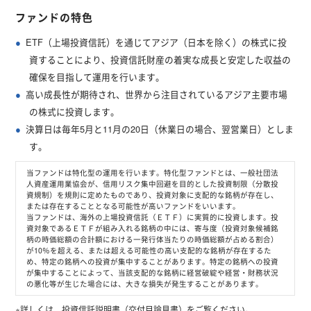
ファンドの特色
ETF（上場投資信託）を通じてアジア（日本を除く）の株式に投
資することにより、投資信託財産の着実な成長と安定した収益の
確保を目指して運用を行います。
高い成長性が期待され、世界から注目されているアジア主要市場
の株式に投資します。
決算日は毎年5月と11月の20日（休業日の場合、翌営業日）としま
す。
当ファンドは特化型の運用を行います。特化型ファンドとは、一般社団法
人資産運用業協会が、信用リスク集中回避を目的とした投資制限（分散投
資規制）を規則に定めたものであり、投資対象に支配的な銘柄が存在し、
または存在することとなる可能性が高いファンドをいいます。
当ファンドは、海外の上場投資信託（ＥＴＦ）に実質的に投資します。投
資対象であるＥＴＦが組み入れる銘柄の中には、寄与度（投資対象候補銘
柄の時価総額の合計額における一発行体当たりの時価総額が占める割合）
が10％を超える、または超える可能性の高い支配的な銘柄が存在するた
め、特定の銘柄への投資が集中することがあります。特定の銘柄への投資
が集中することによって、当該支配的な銘柄に経営破綻や経営・財務状況
の悪化等が生じた場合には、大きな損失が発生することがあります。
※詳しくは、投資信託説明書（交付目論見書）をご覧ください。