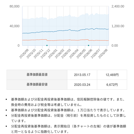
80,000
2,400.00
40,000
1,200.00
0
0.00
2026/03
2026/02
2026/06
2025/11
2025/12
2025/09
2026/04
2026/05
2026/07
2025/10
2026/01
2026/08
基準価額最高値
2013.05.17
12,469円
基準価額最安値
2020.03.24
6,672円
基準価額および分配金再投資後基準価額は、信託報酬控除後の値です。また、
換金時の費用および税金等は考慮していません。
基準価額および分配金再投資後基準価額は、１万口当たりで表示しています。
分配金再投資後基準価額は、分配金（税引前）を再投資したものとして計算し
ています。
分配金再投資後基準価額は、表示開始日（各チャートの左端）の値が基準価額
と同一となるように指数化しています。