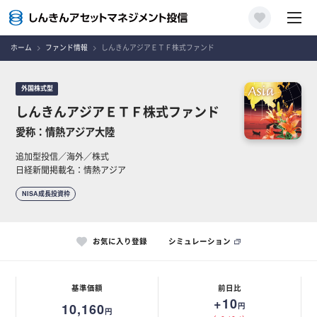
ホーム
ファンド情報
しんきんアジアＥＴＦ株式ファンド
外国株式型
しんきんアジアＥＴＦ株式ファンド
愛称：情熱アジア大陸
追加型投信／海外／株式
日経新聞掲載名：情熱アジア
NISA成長投資枠
お気に入り登録
シミュレーション
基準価額
前日比
+10
10,160
円
円