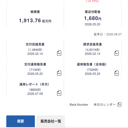
（+0.10%）
純資産
直近分配金
1,680
1,913.76
円
百万円
2026.05.20
基準日：2026.08.07
交付目論見書
請求目論見書
（1,484KB）
（4,621KB）
2026.02.14
2026.02.14
交付運用報告書
運用報告書（全体版）
（710KB）
（732KB）
2026.05.20
2026.05.20
運用レポート（月次）
（880KB）
2026.07.09
Back Number
休日カレンダー
概要
販売会社一覧