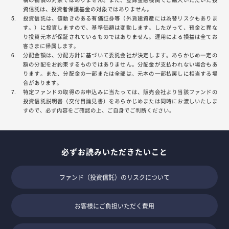
資信託は、投資者保護基金の対象ではありません。
投資信託は、値動きのある有価証券等（外貨建資産には為替リスクもありま
す。）に投資しますので、基準価額は変動します。したがって、預金と異な
り投資元本が保証されているものではありません。運用による損益は全てお
客さまに帰属します。
分配金額は、分配方針に基づいて委託会社が決定します。あらかじめ一定の
額の分配をお約束するものではありません。分配金が支払われない場合もあ
ります。また、分配金の一部または全部は、元本の一部払戻しに相当する場
合があります。
特定ファンドの取得のお申込みに当たっては、販売会社より当該ファンドの
投資信託説明書（交付目論見書）をあらかじめまたは同時にお渡しいたしま
すので、必ず内容をご確認の上、ご自身でご判断ください。
必ずお読みいただきたいこと
ファンド（投資信託）のリスクについて
お客様にご負担いただく費用