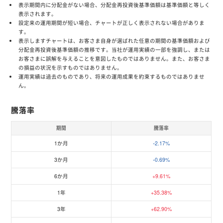
表示期間内に分配金がない場合、分配金再投資後基準価額は基準価額と等しく
表示されます。
設定来の運用期間が短い場合、チャートが正しく表示されない場合がありま
す。
表示しますチャートは、お客さま自身が選ばれた任意の期間の基準価額および
分配金再投資後基準価額の推移です。当社が運用実績の一部を強調し、または
お客さまに誤解を与えることを意図したものではありません。また、お客さま
の損益の状況を示すものではありません。
運用実績は過去のものであり、将来の運用成果を約束するものではありませ
ん。
騰落率
期間
騰落率
1か月
-2.17%
3か月
-0.69%
6か月
+9.61%
1年
+35.38%
3年
+62.90%